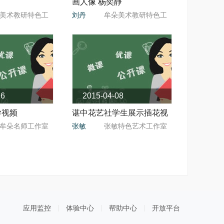
画人像 杨奕静
美术教研特色工
刘丹
牟朵美术教研特色工
作室
作室
26
2015-04-08
学视频
谌中花艺社学生展示插花视
牟朵名师工作室
张敏
张敏特色艺术工作室
频
应用监控
体验中心
帮助中心
开放平台