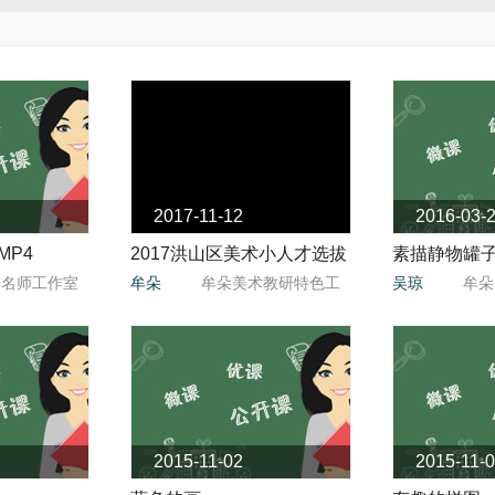
2017-11-12
2016-03-
MP4
2017洪山区美术小人才选拔
素描静物罐
莉名师工作室
牟朵
牟朵美术教研特色工
吴琼
牟朵
赛简
作室
2015-11-02
2015-11-