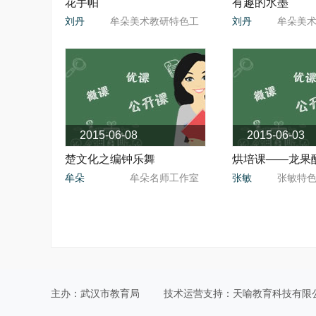
花手帕
有趣的水墨
刘丹
牟朵美术教研特色工
刘丹
牟朵美
作室
2015-06-08
2015-06-03
楚文化之编钟乐舞
烘培课——龙果
牟朵
牟朵名师工作室
张敏
张敏特
主办：武汉市教育局
技术运营支持：天喻教育科技有限