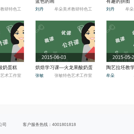
蓝色的画
有趣的拼图
术教研特色工
刘丹
牟朵美术教研特色工
刘丹
牟朵
作室
作室
2015-06-03
2015-05-
酸奶蛋糕
烘焙学习课—火龙果酸奶蛋
陶艺拉坯教
色艺术工作室
张敏
张敏特色艺术工作室
牟朵
糕
公司
客户服务热线：4001801818