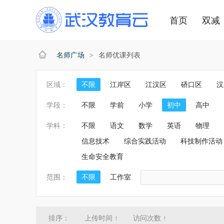
首页
双减
名师广场
名师优课列表
>
区域：
不限
江岸区
江汉区
硚口区
汉
江夏区
黄陂区
新洲区
东湖新技术
学段：
不限
学前
小学
初中
高中
学科：
不限
语文
数学
英语
物理
信息技术
综合实践活动
科技制作活动
生命安全教育
范围：
不限
工作室
排序：
上传时间
↑
访问次数
↑