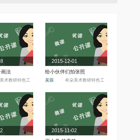
28
2015-12-01
子画法
给小伙伴们拍张照
美术教研特色工
吴琼
牟朵美术教研特色工
作室
作室
02
2015-11-02