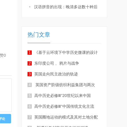
汉语拼音的出现：晚清多达数十种后
热门文章
1
《基于云环境下中学历史微课的设计
赞
0
2
东印度公司﹑ 鸦片与战争
3
英国走向民主政治的轨迹
4
英国资产阶级纺织利益集团与两次
5
高中历史必修Ⅲ“20世纪以来中国
6
高中历史必修Ⅲ“中国传统文化主流
7
英国圈地运动的模式及其对土地分配