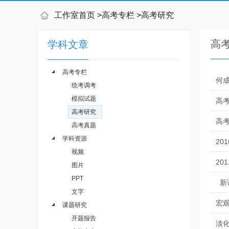
工作室首页
>
高考专栏
>
高考研究
高
学科文章
高考专栏
何成
统考调考
模拟试题
高考
高考研究
高
高考真题
学科资源
20
视频
20
图片
PPT
新
文字
宏
课题研究
开题报告
淡