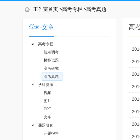
工作室首页
>
高考专栏
>
高考真题
高
学科文章
高考专栏
20
统考调考
模拟试题
20
高考研究
20
高考真题
学科资源
20
视频
20
图片
PPT
20
文字
20
课题研究
开题报告
20