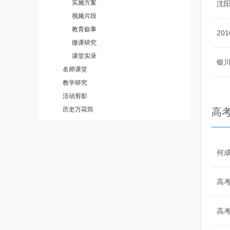
实施方案
沈
视频片段
教育叙事
20
微课研究
课堂实录
银
名师课堂
教学研究
活动剪影
历史万花筒
高
何成
高考
高