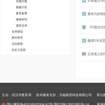
古希腊文明
实施方案
视频片段
教育叙事
康有为的维
微课研究
课堂实录
《中国古代商
名师课堂
教学研究
微课2马克思主
活动剪影
历史万花筒
立宪党人的革
主办：武汉市教育局 技术服务支持：天喻教育科技有限公司
算法
鄂公网安备42018502004167号
鄂ICP备13001992号-14
客服电